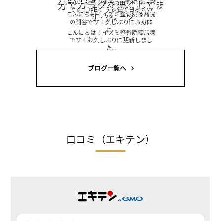
こんにちは！イズミ整骨院練馬院
分でカラダを悪くしてま
です！昨日、テレビで日本人の
こんにちは！イズミ整骨院練馬院
す･･･。
平...
の関谷です！久しぶりにお身体
に...
こんにちは！イズミ整骨院練馬院
です！お久しぶりに更新しまし
た...
ブログ一覧へ
口コミ（エキテン）