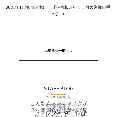
2021年11月04日(木)
【～令和３年１１月の営業日程
～】
お知らせ一覧へ
STAFF BLOG
2019年11月22日(金)
こんな人は死のリスクが
2018年12月01日(土)
2018年08月22日(水)
１．３倍！？
３ヶ月悩んだ坐骨神経痛
“ストレッチ” →コレ自
を３日で･･･！！！