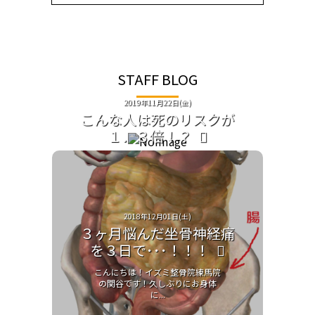
STAFF BLOG
2019年11月22日(金)
こんな人は死のリスクが
１．３倍！？
こんにちは！イズミ整骨院練馬院
です！昨日、テレビで日本人の
平...
2018年12月01日(土)
３ヶ月悩んだ坐骨神経痛
を３日で･･･！！！
こんにちは！イズミ整骨院練馬院
の関谷です！久しぶりにお身体
に...