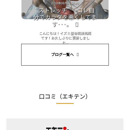
2018年08月22日(水)
“ストレッチ” →コレ自
分でカラダを悪くしてま
す･･･。
こんにちは！イズミ整骨院練馬院
です！お久しぶりに更新しまし
た...
ブログ一覧へ
口コミ（エキテン）