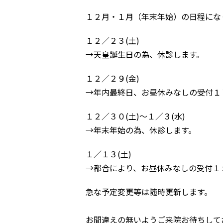
１２月・１月（年末年始）の日程にな
１２／２３(土)
→天皇誕生日の為、休診します。
１２／２９(金)
→年内最終日、お昼休みなしの受付１
１２／３０(土)～１／３(水)
→年末年始の為、休診します。
１／１３(土)
→都合により、お昼休みなしの受付１
急な予定変更等は随時更新します。
お間違えの無いようご来院お待ちして