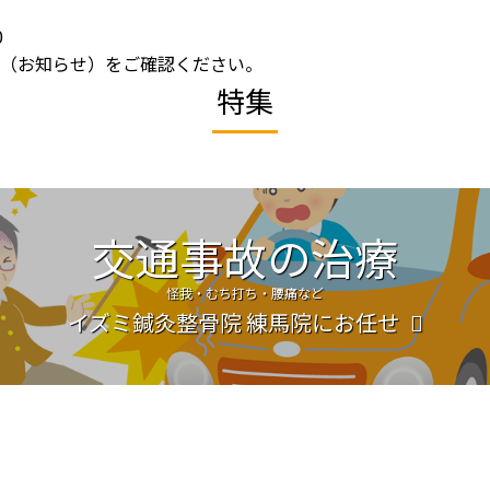
0
程（
お知らせ
）をご確認ください。
特集
交通事故の治療
怪我・むち打ち・腰痛など
イズミ鍼灸整骨院 練馬院にお任せ