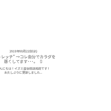
2018年08月22日(水)
トレッチ” →コレ自分でカラダを
悪くしてます･･･。
んにちは！イズミ整骨院練馬院です！
お久しぶりに更新しました...